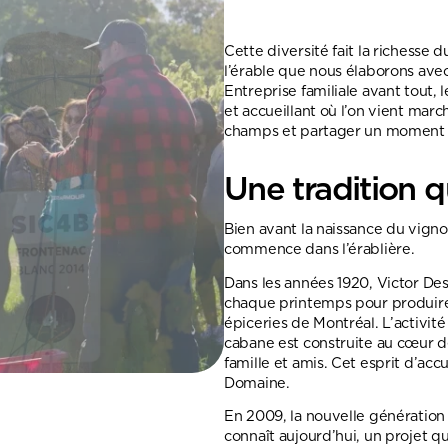
Cette diversité fait la richesse 
l’érable que nous élaborons avec
Entreprise familiale avant tout,
et accueillant où l’on vient marc
champs et partager un moment e
Une tradition q
Bien avant la naissance du vignob
commence dans l’érablière.
Dans les années 1920, Victor Desg
chaque printemps pour produire 
épiceries de Montréal. L’activit
cabane est construite au cœur de
famille et amis. Cet esprit d’acc
Domaine.
En 2009, la nouvelle génération
connaît aujourd’hui, un projet qu