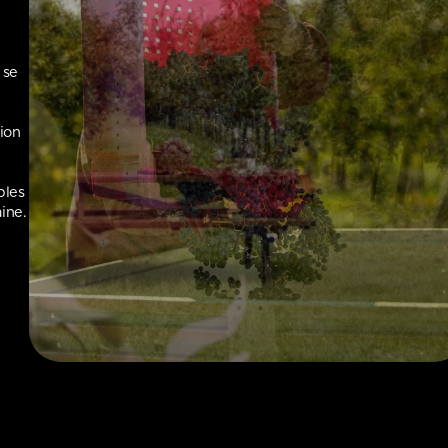
 se
ion
bles
ine.