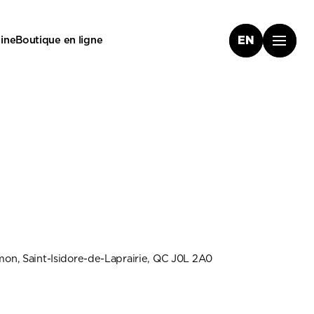
ine
Boutique en ligne
EN
imon, Saint-Isidore-de-Laprairie, QC J0L 2A0