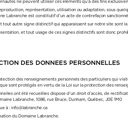
ternautes ne peuvent utiliser ces éléments qu’à des fins exclusiv
reproduction, représentation, utilisation ou adaptation, sous que
ine Labranche est constitutif d’un acte de contrefaçon sanctionné 
tout autre signe distinctif qui apparaissent sur notre site sont 
entation, et tout usage de ces signes distinctifs sont donc proh
ECTION DES DONNEES PERSONNELLES
tection des renseignements personnels des particuliers qui visi
que sont protégés en vertu de la Loi sur la protection des rens
lles ont été recueillies dispose d’un droit d’accès, de rectifica
Domaine Labranche, 1086, rue Bruce, Dunham, Québec, J0E 1M0
ue à :
info@labranche.ca
stination du Domaine Labranche.